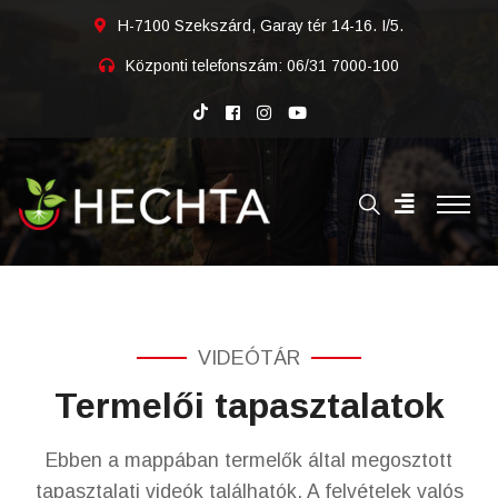
H-7100 Szekszárd, Garay tér 14-16. I/5.
Központi telefonszám:
06/31 7000-100
VIDEÓTÁR
Termelői tapasztalatok
Ebben a mappában termelők által megosztott
tapasztalati videók találhatók. A felvételek valós