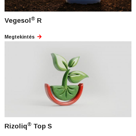
®
Vegesol
R
Megtekintés
®
Rizoliq
Top S