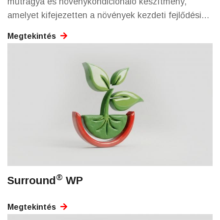
műtrágya és növénykondicionáló készítmény,
amelyet kifejezetten a növények kezdeti fejlődési
szakaszának támogatására fejlesztettek ki.
Megtekintés
®
Surround
WP
Megtekintés