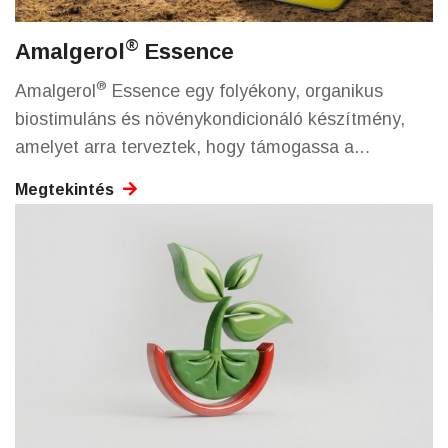
®
Amalgerol
Essence
®
Amalgerol
Essence egy folyékony, organikus
biostimuláns és növénykondicionáló készítmény,
amelyet arra terveztek, hogy támogassa a
növények természetes fejlődését, növelje a
Megtekintés
stressztűrést és javítsa a gyökérzet erősségét
különböző környezeti hatásokkal szemben.