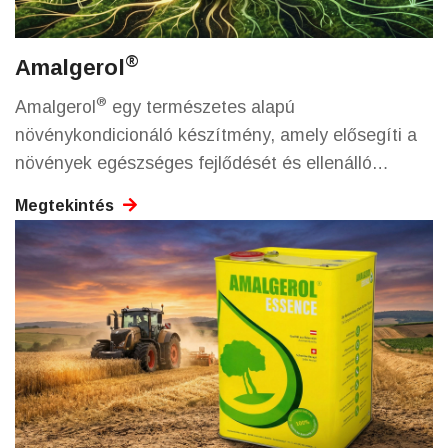
®
Amalgerol
®
Amalgerol
egy természetes alapú
növénykondicionáló készítmény, amely elősegíti a
növények egészséges fejlődését és ellenálló
képességét. Javítja a talaj szerkezetét, serkenti a
Megtekintés
gyökérképződést, valamint támogatja a tápanyagok
hatékonyabb felvételét. Rendszeres alkalmazása
hozzájárul a stresszhatások csökkentéséhez és az
egyenletes, erőteljes növekedéshez.