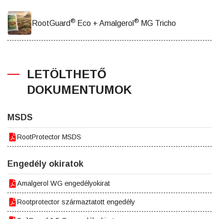
®
®
RootGuard
Eco + Amalgerol
MG Tricho
LETÖLTHETŐ
DOKUMENTUMOK
MSDS
RootProtector MSDS
Engedély okiratok
Amalgerol WG engedélyokirat
Rootprotector származtatott engedély