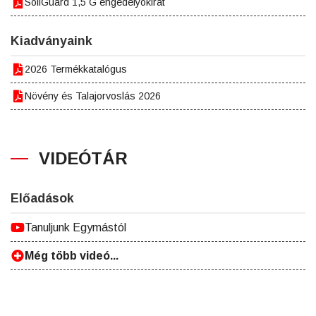
SoilGuard 1,5 G engedélyokirat
Kiadványaink
2026 Termékkatalógus
Növény és Talajorvoslás 2026
VIDEÓTÁR
Előadások
Tanuljunk Egymástól
Még több videó...