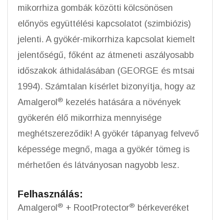
mikorrhiza gombák közötti kölcsönösen
előnyös együttélési kapcsolatot (szimbiózis)
jelenti. A gyökér-mikorrhiza kapcsolat kiemelt
jelentőségű, főként az átmeneti aszályosabb
időszakok áthidalásában (GEORGE és mtsai
1994). Számtalan kísérlet bizonyítja, hogy az
®
Amalgerol
kezelés hatására a növények
gyökerén élő mikorrhiza mennyisége
meghétszereződik! A gyökér tápanyag felvevő
képessége megnő, maga a gyökér tömeg is
mérhetően és látványosan nagyobb lesz.
Felhasználás:
®
®
Amalgerol
+ RootProtector
bérkeveréket