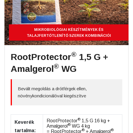
MIKROBIOLÓGIAI KÉSZÍTMÉNYEK ÉS
TALAJFERTŐTLENÍTŐ SZEREK KOMBINÁCIÓI
®
RootProtector
1,5 G +
®
Amalgerol
WG
Bevált megoldás a drótférgek ellen,
növénykondicionálóval kiegészítve
®
RootProtector
1,5 G 16 kg +
Keverék
®
Amalgerol
WG 4 kg
tartalma:
®
®
= RootProtector
+ Amalgerol