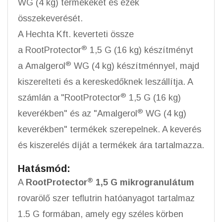
WG (4 kg) termékeket és ezek
összekeverését.
A Hechta Kft. keverteti össze
®
a RootProtector
1,5 G (16 kg) készítményt
®
a Amalgerol
WG (4 kg) készítménnyel, majd
kiszerelteti és a kereskedőknek leszállítja. A
®
számlán a "RootProtector
1,5 G (16 kg)
®
keverékben" és az "Amalgerol
WG (4 kg)
keverékben" termékek szerepelnek. A keverés
és kiszerelés díját a termékek ára tartalmazza.
Hatásmód:
®
A
RootProtector
1,5 G mikrogranulátum
rovarölő szer teﬂutrin hatóanyagot tartalmaz
1.5 G formában, amely egy széles körben