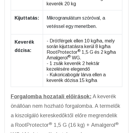
keverék 20 kg
Kijuttatás:
Mikrogranulátum szóróval, a
vetéssel egy menetben.
- Drótférgek ellen 10 kg/ha, mely
Keverék
során kijuttatásra kerül 8 kg/ha
dózisa:
®
RootProtector
1,5 G és 2 kg/ha
®
Amalgerol
WG.
- 1 zsák keverék 2 hektár
kezelésére elegendő
- Kukoricabogár lárva ellen a
keverék dózisa 15 kg/ha
Forgalomba hozatali előírások:
A keverék
önállóan nem hozható forgalomba. A termelők
a kiszolgáló kereskedőktől előre megrendelik
®
®
a RootProtector
1,5 G (16 kg) + Amalgerol