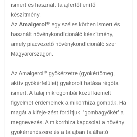
ismert és használt talajfertőtlenítő
készítmény.
®
Az
Amalgerol
egy széles körben ismert és
használt növénykondícionáló készítmény,
amely piacvezető növénykondícionáló szer
Magyarországon.
®
Az Amalgerol
gyökérzetre (gyökértömeg,
aktív gyökérfelület) gyakorolt hatása régóta
ismert. A talaj mikrogombái közül kiemelt
ﬁgyelmet érdemelnek a mikorrhiza gombák. Ha
magát a kifeje-zést fordítjuk, ’gombagyökér’ a
megnevezés. A mikorrhiza kapcsolat a növény
gyökérrendszere és a talajban található