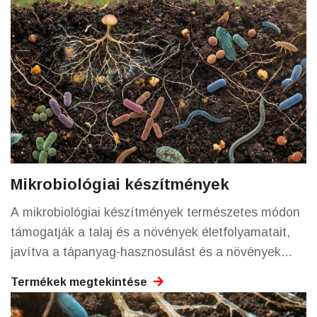
Mikrobiológiai készítmények
A mikrobiológiai készítmények természetes módon
támogatják a talaj és a növények életfolyamatait,
javítva a tápanyag-hasznosulást és a növények
vitalitását.
Termékek megtekintése