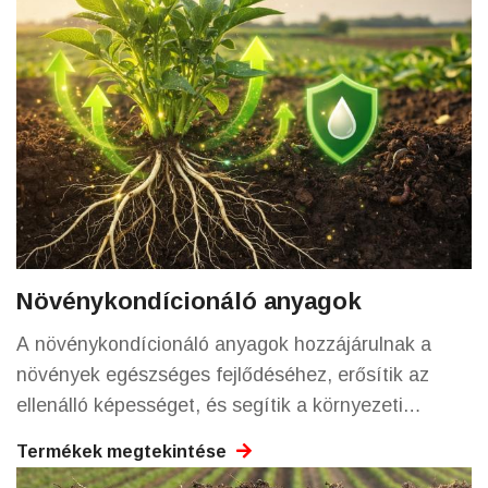
Növénykondícionáló anyagok
A növénykondícionáló anyagok hozzájárulnak a
növények egészséges fejlődéséhez, erősítik az
ellenálló képességet, és segítik a környezeti
stresszhatásokkal szembeni alkalmazkodást.
Termékek megtekintése