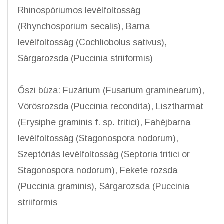
Rhinospóriumos levélfoltosság
(Rhynchosporium secalis), Barna
levélfoltosság (Cochliobolus sativus),
Sárgarozsda (Puccinia striiformis)
Őszi búza:
Fuzárium (Fusarium graminearum),
Vörösrozsda (Puccinia recondita), Lisztharmat
(Erysiphe graminis f. sp. tritici), Fahéjbarna
levélfoltosság (Stagonospora nodorum),
Szeptóriás levélfoltosság (Septoria tritici or
Stagonospora nodorum), Fekete rozsda
(Puccinia graminis), Sárgarozsda (Puccinia
striiformis