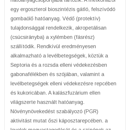
hatóanyagcsoportjába tartozik. A metkonazol
egy ergoszterol bioszintézis gátló, felszívódó
gombaölő hatóanyag. Védő (protektív)
tulajdonsággal rendelkezik, akropetálisan
(csúcsirányba) a xylémben (fásrész)
szállítódik. Rendkívül eredményesen
alkalmazható a levélbetegségek, köztük a
Septoria és a rozsda elleni védekezésben
gabonafélékben és szójában, valamint a
levélbetegségek elleni védekezésre repcében
és kukoricában. A kalászfuzárium ellen
világszerte használt hatóanyag.
Növénynövekedést szabályozó (PGR)
aktivitást mutat őszi káposztarepcében. a