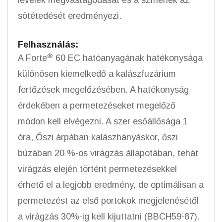
levelek megvastagodását és a színének az
sötétedését eredményezi.
Felhasználás:
®
A Forte
60 EC hatóanyagának hatékonysága
különösen kiemelkedő a kalászfuzárium
fertőzések megelőzésében. A hatékonyság
érdekében a permetezéseket megelőző
módon kell elvégezni. A szer esőállősága 1
óra, Őszi árpában kalászhányáskor, őszi
búzában 20 %-os virágzás állapotában, tehát
virágzás elején történt permetezésekkel
érhető el a legjobb eredmény, de optimálisan a
permetezést az első portokok megjelenésétől
a virágzás 30%-ig kell kijuttatni (BBCH59-87).