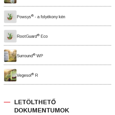
®
Powsys
- a folyékony kén
®
RootGuard
Eco
®
Surround
WP
®
Vegesol
R
LETÖLTHETŐ
DOKUMENTUMOK