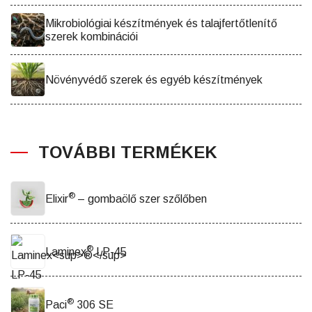
Mikrobiológiai készítmények és talajfertőtlenítő
szerek kombinációi
Növényvédő szerek és egyéb készítmények
TOVÁBBI TERMÉKEK
®
Elixir
– gombaölő szer szőlőben
®
Laminex
LP-45
®
Paci
306 SE