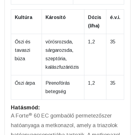
Kultúra
Károsító
Dózis
é.v.i.
(l/ha)
Őszi és
vörösrozsda,
1,2
35
tavaszi
sárgarozsda,
búza
szeptória,
kalászfuzáriózis
Őszi árpa
Pirenofórás
1,2
35
betegség
Hatásmód:
®
A Forte
60 EC gombaölő permetezőszer
hatóanyaga a metkonazol, amely a triazolok