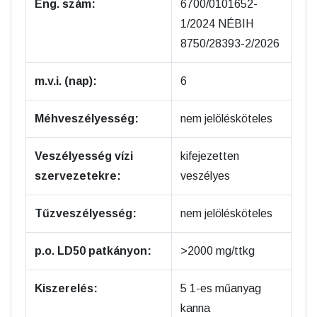
Eng. szám:
6700/0101652-
1/2024 NÉBIH
8750/28393-2/2026
m.v.i. (nap):
6
Méhveszélyesség:
nem jelölésköteles
Veszélyesség vízi
kifejezetten
szervezetekre:
veszélyes
Tűzveszélyesség:
nem jelölésköteles
p.o. LD50 patkányon:
>2000 mg/ttkg
Kiszerelés:
5 1-es műanyag
kanna