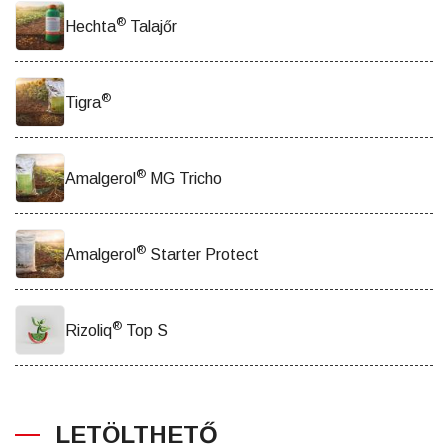
®
Hechta
Talajőr
®
Tigra
®
Amalgerol
MG Tricho
®
Amalgerol
Starter Protect
®
Rizoliq
Top S
LETÖLTHETŐ