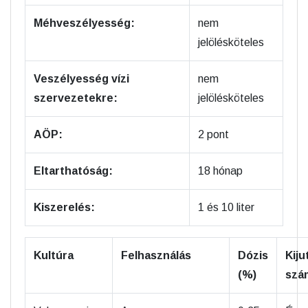
Méhveszélyesség:
nem
jelölésköteles
Veszélyesség vízi
nem
szervezetekre:
jelölésköteles
AÖP:
2 pont
Eltarthatóság:
18 hónap
Kiszerelés:
1 és 10 liter
Kultúra
Felhasználás
Dózis
Kiju
(%)
szá