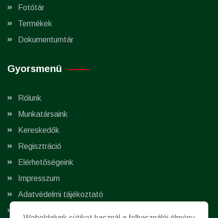
Fotótár
Termékek
Dokumentumtár
Gyorsmenü
Rólunk
Munkatársaink
Kereskedők
Regisztráció
Elérhetőségeink
Impresszum
Adatvédelmi tájékoztató
Süti beállítások módosítása
Weboldalunk sütiket használ a felhasználói élmény