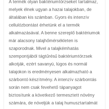
A termék olyan baktériumtörzseket tartalmaz,
melyek élnek ugyan a hazai talajokban, de
általában kis számban. Gyors és intenzív
cellulózbontást érhetünk el a termék
alkalmazásával. A benne szereplő baktériumok
már alacsony talajhőmérsékleten is
szaporodnak. Mivel a talajkémhatás
szempontjából tágtűrésű baktériumtörzsek
alkotják, ezért savanyú, lúgos és normál
talajokon is eredményesen alkalmazható a
szárbontó készítmény. A intenzív szárbontás
során nem csak fevehető tápanyagot
biztosítunk a következő termesztett növény
számára, de növeljük a talaj humusztartalmát