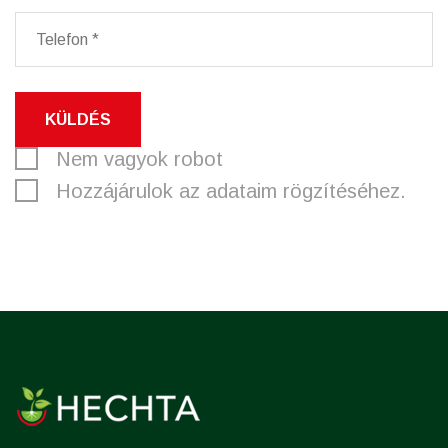
KÜLDÉS
Nem vagyok robot
Hozzájárulok az adataim rögzítéséhez.