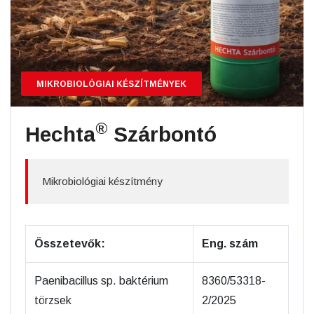
MIKROBIOLÓGIAI KÉSZÍTMÉNYEK
®
Hechta
Szárbontó
Mikrobiológiai készítmény
Összetevők:
Eng. szám
Paenibacillus sp. baktérium
8360/53318-
törzsek
2/2025