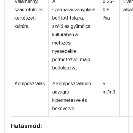
Valamennyi
A
0,25-
Éven
szántóföldi és
szármaradványokkal
0,5
alka
kertészeti
borított talajra,
l/ha
kultúra
szőlő és gyümölcs
kultúrában a
metszési
nyesedékre
permetezve, majd
bedolgozva
Komposztálás
A komposztálandó
5
anyagra
ml/m3
kipermetezve és
bekeverve
Hatásmód: