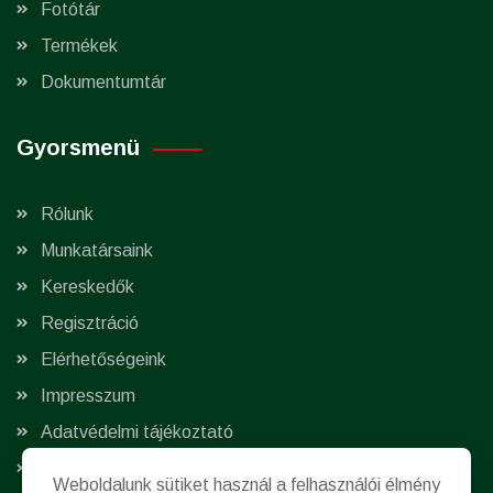
Fotótár
Termékek
Dokumentumtár
Gyorsmenü
Rólunk
Munkatársaink
Kereskedők
Regisztráció
Elérhetőségeink
Impresszum
Adatvédelmi tájékoztató
Süti beállítások módosítása
Weboldalunk sütiket használ a felhasználói élmény