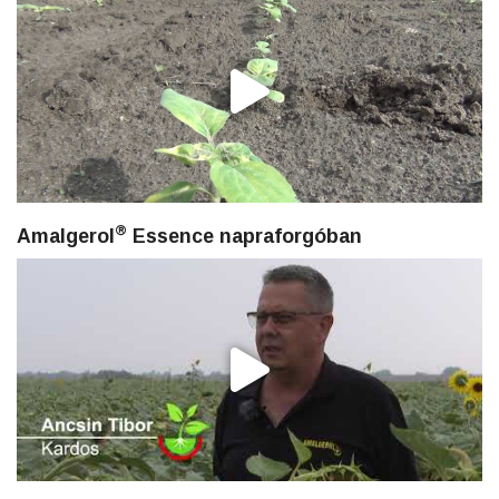
®
Amalgerol
Essence napraforgóban