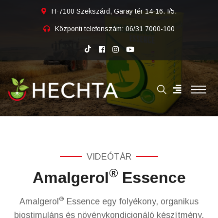
H-7100 Szekszárd, Garay tér 14-16. I/5.
Központi telefonszám:
06/31 7000-100
VIDEÓTÁR
®
Amalgerol
Essence
®
Amalgerol
Essence egy folyékony, organikus
biostimuláns és növénykondicionáló készítmény,