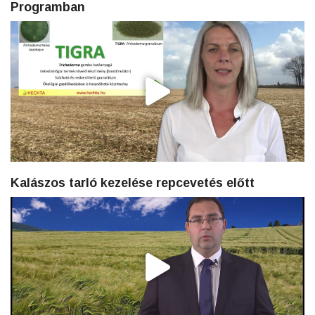
Programban
Kalászos tarló kezelése repcevetés előtt