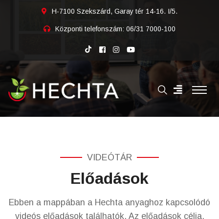
H-7100 Szekszárd, Garay tér 14-16. I/5.
Központi telefonszám:
06/31 7000-100
VIDEÓTÁR
Előadások
Ebben a mappában a Hechta anyaghoz kapcsolódó
videós előadások találhatók. Az előadások célja,