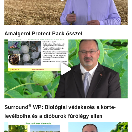
Amalgerol Protect Pack ősszel
®
Surround
WP: Biológiai védekezés a körte-
levélbolha és a dióburok fúrólégy ellen