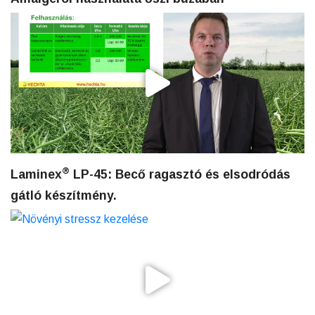
®
Laminex
LP-45: Becő ragasztó és elsodródás
gátló készítmény.