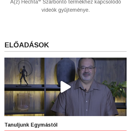
®
A(z) Hechta
Szárbontó termékhez kapcsolódó
videók gyűjteménye.
ELŐADÁSOK
Tanuljunk Egymástól