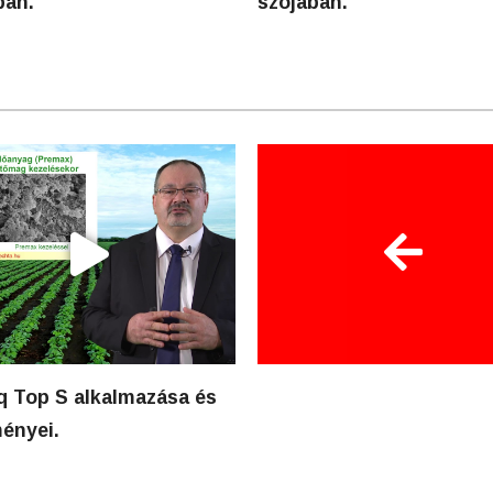
ban.
szójában.
iq Top S alkalmazása és
ényei.