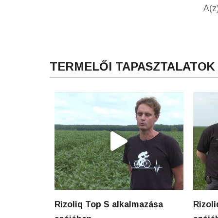
A(z)
TERMELŐI TAPASZTALATOK
Rizoliq Top S alkalmazása
Rizol