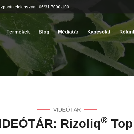
zponti telefonszám:
06/31 7000-100
Termékek
Blog
Médiatár
Kapcsolat
Rólun
VIDEÓTÁR
®
IDEÓTÁR: Rizoliq
Top