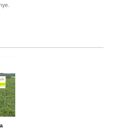
nye.
sa