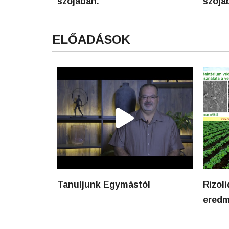
szójában.
szójá
ELŐADÁSOK
Tanuljunk Egymástól
Rizol
eredm