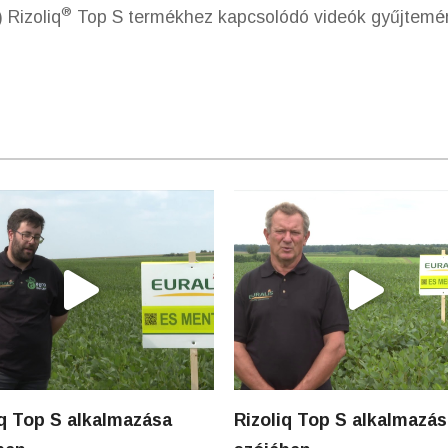
®
 Rizoliq
Top S termékhez kapcsolódó videók gyűjtemé
iq Top S alkalmazása
Rizoliq Top S alkalmazá