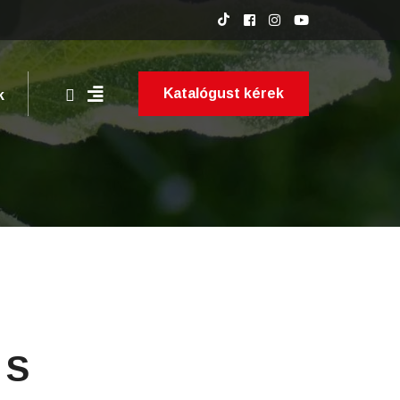
Katalógust kérek
k
 S