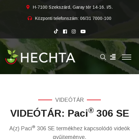
H-7100 Szekszárd, Garay tér 14-16. I/5.
Központi telefonszám:
06/31 7000-100
VIDEÓTÁR
®
VIDEÓTÁR: Paci
306 SE
®
A(z) Paci
306 SE termékhez kapcsolódó videók
gyűjteménye.