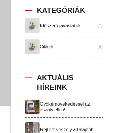
KATEGÓRIÁK
Időszerű javaslatok
(1)
Cikkek
(5)
AKTUÁLIS
HÍREINK
Gyökérnövekedéssel az
aszály ellen!
Rejtett veszély a talajból!