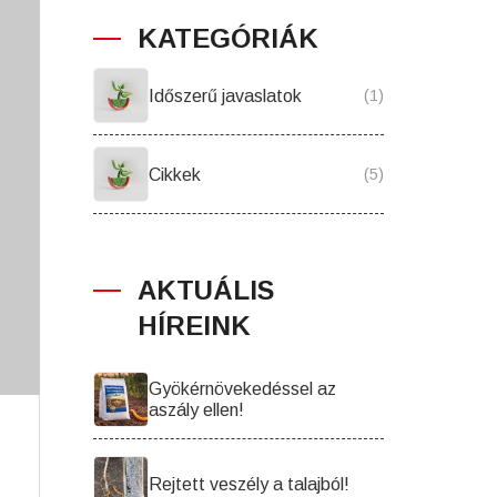
KATEGÓRIÁK
Időszerű javaslatok
(1)
Cikkek
(5)
AKTUÁLIS
HÍREINK
Gyökérnövekedéssel az
aszály ellen!
Rejtett veszély a talajból!