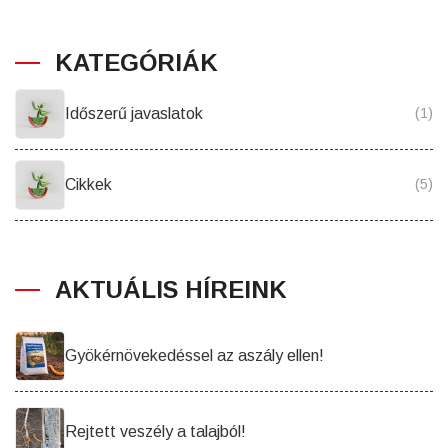
KATEGÓRIÁK
Időszerű javaslatok
(1)
Cikkek
(5)
AKTUÁLIS HÍREINK
Gyökérnövekedéssel az aszály ellen!
Rejtett veszély a talajból!