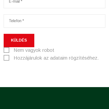
KÜLDÉS
Nem vagyok robot
Hozzájárulok az adataim rögzítéséhez.