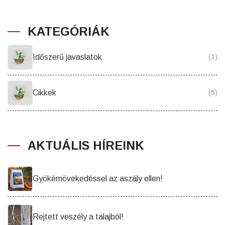
KATEGÓRIÁK
Időszerű javaslatok
(1)
Cikkek
(5)
AKTUÁLIS HÍREINK
Gyökérnövekedéssel az aszály ellen!
Rejtett veszély a talajból!