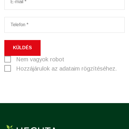
KÜLDÉS
Nem vagyok robot
Hozzájárulok az adataim rögzítéséhez.