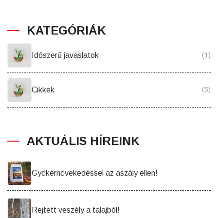
KATEGÓRIÁK
Időszerű javaslatok
(1)
Cikkek
(5)
AKTUÁLIS HÍREINK
Gyökérnövekedéssel az aszály ellen!
Rejtett veszély a talajból!