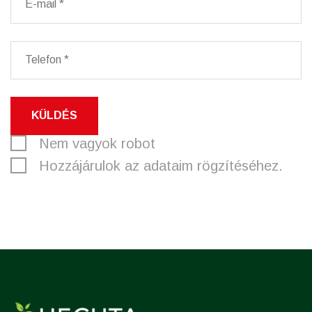
KÜLDÉS
Nem vagyok robot
Hozzájárulok az adataim rögzítéséhez.