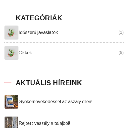
KATEGÓRIÁK
Időszerű javaslatok
(1)
Cikkek
(5)
AKTUÁLIS HÍREINK
Gyökérnövekedéssel az aszály ellen!
Rejtett veszély a talajból!