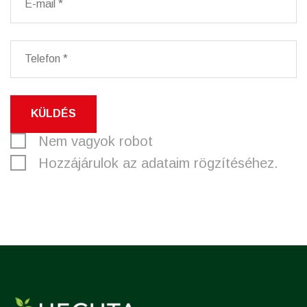
KÜLDÉS
Nem vagyok robot
Hozzájárulok az adataim rögzítéséhez.