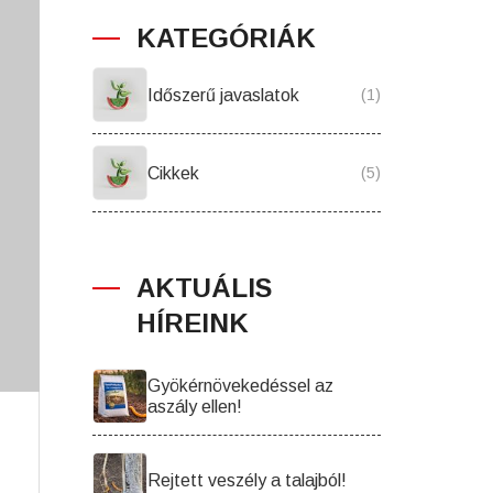
KATEGÓRIÁK
Időszerű javaslatok
(1)
Cikkek
(5)
AKTUÁLIS
HÍREINK
Gyökérnövekedéssel az
aszály ellen!
Rejtett veszély a talajból!