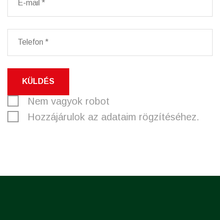
KÜLDÉS
Nem vagyok robot
Hozzájárulok az adataim rögzítéséhez.