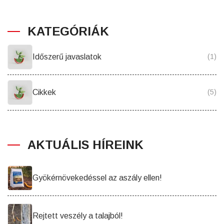
KATEGÓRIÁK
Időszerű javaslatok
(1)
Cikkek
(5)
AKTUÁLIS HÍREINK
Gyökérnövekedéssel az aszály ellen!
Rejtett veszély a talajból!